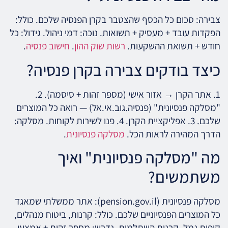
צבירה: סכום כל הכסף שהצטבר בקרן הפנסיה שלכם. כולל:
הפקדות עובד + מעסיק + תשואות. נוכה: דמי ניהול. גידול: כל
חודש + תשואת ההשקעות.
רשות שוק ההון
.
חישוב פנסיה
.
כיצד בודקים צבירה בקרן פנסיה?
1. אתר הקרן → אזור אישי (מספר זהות + סיסמה). 2.
"מסלקה פנסיונית" (פנסיה.גוב.אי.אל) — רואה כל המוצרים
שלכם. 3. אפליקציית הקרן. 4. פנו לשירות לקוחות. מסלקה:
הדרך המהירה לראות הכל.
מסלקה פנסיונית
.
מה "מסלקה פנסיונית" ואיך
משתמשים?
מסלקה פנסיונית (pension.gov.il): אתר ממשלתי שמאגד
כל המוצרים הפנסיוניים שלכם. כולל: קרנות, ביטוח מנהלים,
קופות גמל, קרנות השתלמות. נדרש: מספר זהות + אמצעי