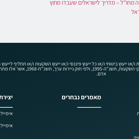
ה מחו"ל – מדריך לישראלים שעבדו מחוץ
אל
ת ו/או ייעוץ ביטוחי ו/או כל ייעוץ פיננסי ו/או ייעוץ השקעות ו/או תחליף ליי
לציבור לפי חוק הסדרת העיסוק בייעוץ השקעות, בשי
אדם.
מאמרים נבחרים
יצירת
ת
אימייל: iels@kav-prisha.co.il
אימייל: ielf@kav-prisha.co.il
יה