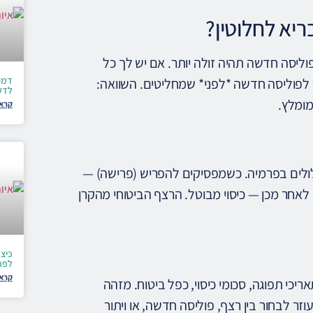
יא לחלוטין?
א לחלוטין וצעיר (מתחת ל-60) — ייתכן שפוליסה חדשה תהיה זולה יותר. אם יש לך כל
דמי
לפוליסה חדשה *לפני* שמחליטים. השוואה:
לדע
מומלץ.
קרא 
ות (75% שכר) וכיסוי שאירים כלולים בפרמיה. כשמפסיקים להפריש (פרישה) —
תלוי בוותק). לאחר מכן — כיסוי מבוטל. הרצף הביטוחי מהקרן
כיצד
לפר
קרא 
יכי תפוגה, סכומי כיסוי, כפל ביטוח. מזהה
וזר לבחור בין רצף, פוליסה חדשה, או ויתור