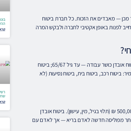
בוצתי. לאחר מכן — מאבדים את הזכות. כל חברת ביטוח
בונו
ההש
תית. הפורש חייב לפנות באופן אקטיבי לחברה ולבקש המרה
קרא 
י?
ביטוחים שניתן להמיר: ביטוח חיים (ריסק) — המשך כיסוי מוות; ביטוח אובדן כושר עבודה — עד גיל 65/67; ביטוח
תי. לא ניתן להמיר: ביטוח רכב, ביטוח בית, ביטוח נסיעות (לא
שחי
קרא 
ביטוח חיים (ריסק) לגיל 60: כ-200–600 ₪/חודש לסכום ביטוח 500,000 ₪ (תלוי בגיל, מין, עישון). ביטוח אובדן
דש. עלות רצף גבוהה יותר מפוליסה חדשה לאדם בריא — אך לאדם עם