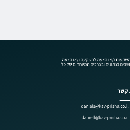
עוץ השקעות ו/או הצעה להשקעה ו/או הצעה
ווק השקעות ובניהול תיקי השקעות, תשנ"ה-1995, ולפי חוק ניירות ערך, תשכ"ח-1968, אשר אלו מתחשבים בנתונים ובצרכים המיוחדים של כל
 קשר
dan
dan