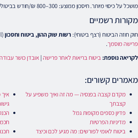
מושכל על כיסוי מיותר. חיסכון ממוצע: 300–800 ₪/חודש בביטולי כפל.
מקורות רשמיים
חוק חוזה הביטוח (רצף ביטוחי):
רשות שוק ההון, ביטוח וחסכון
(isa.gov.il). לתכנון ביטוחי לפרישה, פנה ל
פרישה מוסמך
.
לקריאה נוספת:
ביטוח בריאות לאחר פרישה
|
אובדן כושר עבודה
מאמרים קשורים:
מקדם קצבה בפנסיה — מה זה ואיך משפיע על
קצבתך
גישו
פדיון כספים מקופות גמל
הכנס
מדיניות הפרטיות
חכמי
ביטוח לאומי לפורשים: מה מגיע לכם וכיצד
תכנו