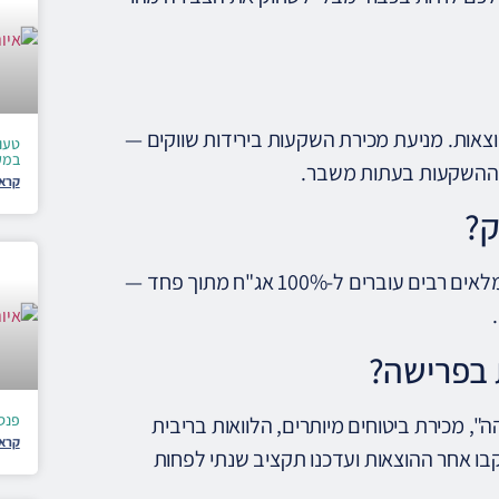
מזומן (עו"ש, פיקדון) בהיקף של 12-24 חודשי הוצאות. מניעת מכירת השקעות בירידות שווקים —
טעו
במק
ק ההשקעות בעתות משבר.
קרא 
ק?
כן. בגיל 67 עם תוחלת חיים עד 87, יש לכם 20 שנה להשקעות. גמלאים רבים עוברים ל-100% אג"ח מתוך פחד —
 בפרישה?
פנסי
, מכירת ביטוחים מיותרים, הלוואות בריבית
קרא 
. קבלו ייעוץ רק מיועצים מוסמכים עם רישיון ISA/MOF. עקבו אחר ההוצאות ועדכנו תקציב שנתי לפחות