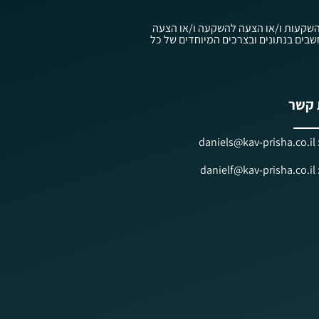
עוץ השקעות ו/או הצעה להשקעה ו/או הצעה
ווק השקעות ובניהול תיקי השקעות, תשנ"ה-1995, ולפי חוק ניירות ערך, תשכ"ח-1968, אשר אלו מתחשבים בנתונים ובצרכים המיוחדים של כל
 קשר
dan
dan