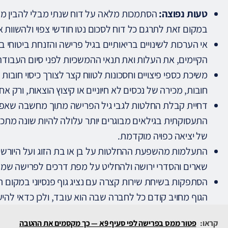
טעות נפוצה:
הסתמכות מלאה על דוח שנתי מבלי להבין מה 
במקום זאת לתרגם כל דוח לסכום נטו חודשי צפוי ולהשוות או
אי הערכות לשינויים בריאותיים בגיל פרישה והזנחת ביטוחי ב
הקיימים, את העלות ואת תנאי ההמשכיות לפני סיום העבודה
משיכת כספי פיצויים וחסכונות לטווח קצר לצורך כיסוי חובו
חובות, מכירה של נכסים לא חיוניים או קיצוץ הוצאות, ורק אח
דחיית קבלת החלטות לגבי גיל הפרישה מתוך מחשבה שאפ
התעסוקתית בגילאים מבוגרים יותר עלולה להיות שונה מתכנו
של יציאה כפויה מוקדמת.
התעלמות מהשפעת ההחלטות על בן או בת הזוג ועל היורשים.
שארים והסדרי ירושה ולהחליט על מפת דרכים לפרישה שמ
הסתפקות בשיחת שירות קצרה עם נציג גוף פנסיוני במקום תכנ
הגוף מחויב קודם כל לחברה שבה הוא עובד, ולכן כדאי להי
קראו:
פטור ממס בפרישה לפי סעיף 9א — כך מקסמים את ההטבה