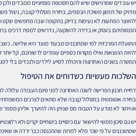
יש עובדים שמרגישים שיש להם חסכונות פנסיוניים מכובדים ולכן 
מדויק של תזמון משיכת הכספים, בחירת מסלולי קצבה, ניצול פטורי
להיווצר הפתעות לא נעימות בדיוק בתקופה שבה מחפשים שקט ויצ
הכנסותיהם בעסק או בדירה להשקעה, נדרשים למפת דרכים ברור
התועלת המרכזית למי שמתכננים מבעוד מועד היא שליטה. כשברור
להיות ההוצאות ואילו מקורות כספיים עומדים לרשותכם, קל יותר 
המשרה בשנים האחרונות והיכולת לסייע לילדים ולנכדים בלי לפגו
השלכות מעשיות כשדוחים את הטיפול
דחיית תכנון הפרישה לשנה האחרונה לפני סיום העבודה עלולה ל
בחירה אוטומטית במסלול קצבה שלא מתאים לצרכים המשפחתיים, 
או ויתור לא מודע על הטבות מס שניתן היה להיערך אליהן מספר ש
יש גם סיכון ממשי להישאר עם כיסויים ביטוחיים יקרים ולא רלוונטיי
שמתוכננים על פי שכר מלא למרות שההכנסה כבר ירדה או שאינ