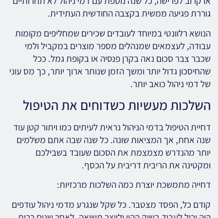
או קרוב לפרישה, כל שנה נוספת עם דמי ניהול לא תחרותיים
גוררת פגיעה ממשית בקצבה החודשית העתידית.
הנושא רלוונטי במיוחד לעובדים שכירים שמחליפים מקומות
עבודה, לעצמאים שמנהלים מספר מוצרים במקביל ולמי
שכבר צבר סכום נאה בקרן פנסיה או בקופת גמל. ככל
שהחיסכון גדול יותר ומשך הזמן שנותר ארוך יותר, כך מס עוני
של דמי ניהול כואב יותר.
השלכות מעשיות כשדוחים את הטיפול
דחיית הטיפול בדמי הניהול נראית לעיתים כמו ויתור קטן עוד
שנה אחת, אך המציאות שונה. כל שנה שבה אתם משלמים
יותר מהנדרש מצמצמת את הסכום שעובד בשבילכם
ומקטינה את הריבית דריבית על הכסף.
דחייה מתמשכת יוצרת כמה השלכות מרכזיות:
קודם כל, הפסד מצטבר. כל שקל שנגרע מדמי ניהול עודפים
היה יכול לעבוד בשוק ההון ולייצר תשואה. לאחר שנים רבות