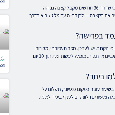
קרא 
כן — לרוב כדאי. כל חודש דחייה (עד גיל 70) מוסיף 5% לקצבה. מי שדחה 36 חודשים מקבל קצבה גבוהה
ב-180% מהרגיל. אם ההכנסות גבוהות, ביטוח לאומי ממילא מפחית את הקצבה — לכן דחייה עד גיל 70 היא בדרך
מעמד בפרישה?
י הקרוב. יש לעדכן: מצב תעסוקתי, מקורות
הכנסה, הכנסה מקצבאות. אי-עדכון עלול לגרום לחיובים רטרואקטיביים או קנסות. מומלץ לעשות זאת תוך 30 יום
הסכמ
להכ
קרא 
מו ביתר?
רים שכיחים: תשלום בשיעור עובד במקום פנסיונר, תשלום על
 ואישורים רלוונטיים לסניף ביטוח לאומי.