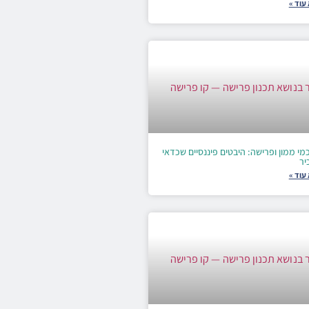
עוד »
י ממון ופרישה: היבטים פיננסיים שכדאי
יר
עוד »