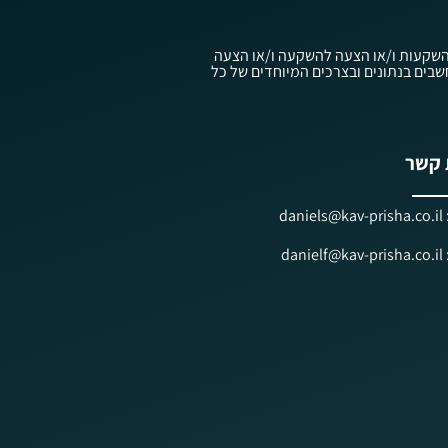
עוץ השקעות ו/או הצעה להשקעה ו/או הצעה
ווק השקעות ובניהול תיקי השקעות, תשנ"ה-1995, ולפי חוק ניירות ערך, תשכ"ח-1968, אשר אלו מתחשבים בנתונים ובצרכים המיוחדים של כל
 קשר
dan
dan