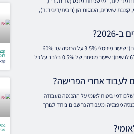
וח מנהלים, דמי שכירות מנכס (עד תקרה),
צבת שאירים, הכנסות הון (ריבית/דיבידנד),
2026?
לפנסיונרים (מגיל פרישה ועד 70 לגברים / גיל פרישה עד 67 לנשים): שיעור מינימלי 3.5% על הכנסה עד 60%
לזכו
מהשכר הממוצע, ו-12% על ההכנסה שמעל. מגיל 70 לגברים (ו-67 לנשים): שיעור מופחת של 0.5% בלבד על כל
קרא 
ם לעבוד אחרי הפרישה?
עבוד (שכיר או עצמאי) לפני גיל 70 ממשיך לשלם דמי ביטוח לאומי על ההכנסה מעבודה
רגילים. אחרי גיל 70 — שיעור מינימלי בלבד (0.5%). הכנסה מפנסיה ומעבודה נחשבים ביחד לצורך
אומי?
גמלת
מגי