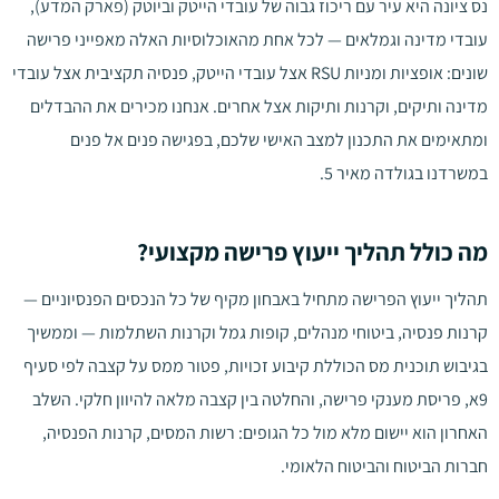
נס ציונה היא עיר עם ריכוז גבוה של עובדי הייטק וביוטק (פארק המדע),
עובדי מדינה וגמלאים — לכל אחת מהאוכלוסיות האלה מאפייני פרישה
שונים: אופציות ומניות RSU אצל עובדי הייטק, פנסיה תקציבית אצל עובדי
מדינה ותיקים, וקרנות ותיקות אצל אחרים. אנחנו מכירים את ההבדלים
ומתאימים את התכנון למצב האישי שלכם, בפגישה פנים אל פנים
במשרדנו בגולדה מאיר 5.
מה כולל תהליך ייעוץ פרישה מקצועי?
תהליך ייעוץ הפרישה מתחיל באבחון מקיף של כל הנכסים הפנסיוניים —
קרנות פנסיה, ביטוחי מנהלים, קופות גמל וקרנות השתלמות — וממשיך
בגיבוש תוכנית מס הכוללת קיבוע זכויות, פטור ממס על קצבה לפי סעיף
9א, פריסת מענקי פרישה, והחלטה בין קצבה מלאה להיוון חלקי. השלב
האחרון הוא יישום מלא מול כל הגופים: רשות המסים, קרנות הפנסיה,
חברות הביטוח והביטוח הלאומי.