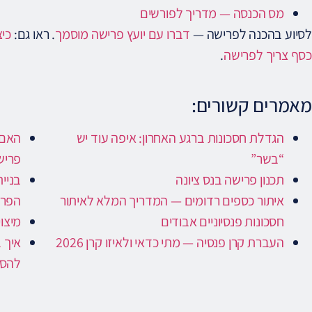
מס הכנסה — מדריך לפורשים
לסיוע בהכנה לפרישה —
דברו עם יועץ פרישה מוסמך
. ראו גם:
כיצ
כסף צריך לפרישה
.
מאמרים קשורים:
הגדלת חסכונות ברגע האחרון: איפה עוד יש
האם 
“בשר”
פריש
תכנון פרישה בנס ציונה
בניי
איתור כספים רדומים — המדריך המלא לאיתור
הפרי
חסכונות פנסיוניים אבודים
מיצוי
העברת קרן פנסיה — מתי כדאי ולאיזו קרן 2026
איך 
להסת