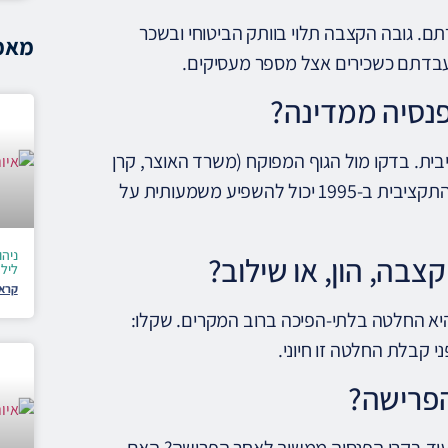
ם. גובה הקצבה תלוי בוותק הביטוחי ובשכר
מאמר
בדתם כשכירים אצל מספר מעסיקים.
פנסיה ממדינה?
יבית. בדקו מול הגוף המפוקח (משרד האוצר, קרן
הגמלאות) את גובה הקצבה הצפויה ומועד הזכאות. שינוי בפנסיה התקציבית ב-1995 יכול להשפיע משמעותית על
ניהו
בה, הון, או שילוב?
ליל
קרא 
יא החלטה בלתי-הפיכה ברוב המקרים. שקלו:
ני קבלת החלטה זו חיוני.
 הפרישה?
עוד בקרן הפנסיה ממשיך לאחר הפרישה? האם