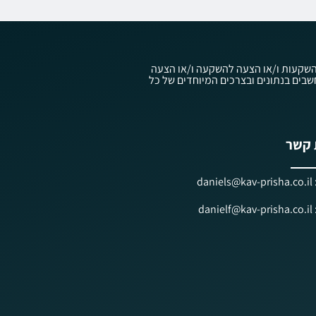
עוץ השקעות ו/או הצעה להשקעה ו/או הצעה
ווק השקעות ובניהול תיקי השקעות, תשנ"ה-1995, ולפי חוק ניירות ערך, תשכ"ח-1968, אשר אלו מתחשבים בנתונים ובצרכים המיוחדים של כל
 קשר
dan
dan