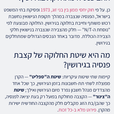
כן. על פי
חוק יחסי ממון בין בני זוג, 1973
ופסיקת בתי המשפט
בישראל, הפנסיה שנצברה במהלך תקופת הנישואין נחשבת
רכוש משותף וחייבת בחלוקה בגירושין. החלוקה מבוצעת לפי
"נוסחת ה-N/T" — חלק מהצבירה שנצברה בנישואין חלקי
הצבירה הכוללת. מדובר באחד הנכסים הגדולים שמתחלקים
בגירושין.
מה היא שיטת החלוקה של קצבת
פנסיה בגירושין?
קיימות שתי שיטות עיקריות:
שיטת ה"ספליט"
— הקרן
מפוצלת לשתי תת-חשבונות בזמן הגירושין, כך שכל אחד
מהצדדים מנהל חשבון נפרד מיום הגירושין ואילך;
שיטת
ה"צינור"
— הקצבה מחולקת בפועל רק בעת יציאה לפנסיה,
כך שהבן/בת הזוג מקבלים חלק מהקצבה החודשית ישירות
מהקרן.
פירוט מלא ב-כל זכות
.