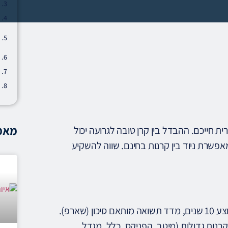
מאמר
ה חודשית לשארית חייכם. ההבדל בין קרן טובה לגרועה יכול
פשרת ניוד בין קרנות בחינם. שווה להשקיע
אל תשוו תשואות שנה אחת — זה מקרי. השוו: ממוצע 5 שנים, ממוצע 10 שנים, מדד תשואה מותאם סיכון (שארפ).
קרנות גדולות (מיטב, הפניקס, כלל, מגדל,