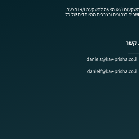
עוץ השקעות ו/או הצעה להשקעה ו/או הצעה
ווק השקעות ובניהול תיקי השקעות, תשנ"ה-1995, ולפי חוק ניירות ערך, תשכ"ח-1968, אשר אלו מתחשבים בנתונים ובצרכים המיוחדים של כל
 קשר
dan
dan