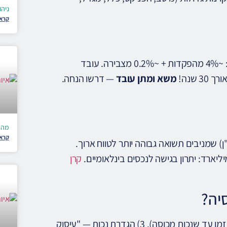
ניהו
קרא 
חוק: מקסימום 6% מהפקדות ו-0.5% מצבירה. ממוצע שוק 2026: ~4% מהפקדות + ~0.2% מצבירה. עובד
משא ומתן עובד
— דרשו הנחה.
מה 
קרא 
) שמניבים תשואה גבוהה יותר לטווח ארוך.
קרן
יה?
1) גובה כיסוי נכות (עדיף: 75% מהשכר). 2) תקופת אכשרה (כמה זמן עד שנכות מכוסה). 3) הגדרת נכות — "עיסוק