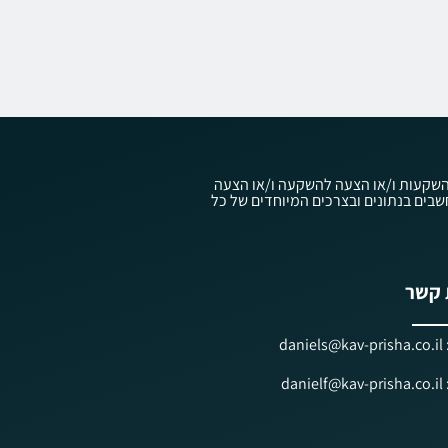
עוץ השקעות ו/או הצעה להשקעה ו/או הצעה
ווק השקעות ובניהול תיקי השקעות, תשנ"ה-1995, ולפי חוק ניירות ערך, תשכ"ח-1968, אשר אלו מתחשבים בנתונים ובצרכים המיוחדים של כל
 קשר
dan
dan