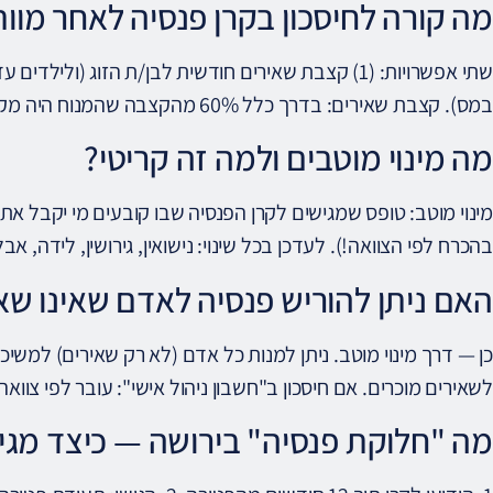
מה קורה לחיסכון בקרן פנסיה לאחר מוו
במס). קצבת שאירים: בדרך כלל 60% מהקצבה שהמנוח היה מקבל.
מה מינוי מוטבים ולמה זה קריטי?
מינוי מוטב: טופס שמגישים לקרן הפנסיה שבו קובעים מי יקבל את ה
בהכרח לפי הצוואה!). לעדכן בכל שינוי: נישואין, גירושין, לידה, אב
האם ניתן להוריש פנסיה לאדם שאינו שא
כן — דרך מינוי מוטב. ניתן למנות כל אדם (לא רק שאירים) למש
לשאירים מוכרים. אם חיסכון ב"חשבון ניהול אישי": עובר לפי צוואה
מה "חלוקת פנסיה" בירושה — כיצד מגי