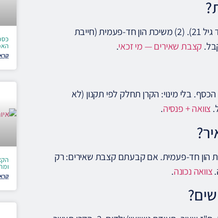
ת?
שתי אפשרויות: (1) קצבת שאירים חודשית לבן/ת הזוג (ולילדים עד גיל 21). (2) משיכת הון חד-פעמית (חייבת
כספי
קצבת שאירים — מי זכאי
.
האפ
קרא 
כסף. בלי מינוי: הקרן תחלק לפי תקנון (לא
ל.
צוואה + פנסיה
.
יר?
יכת הון חד-פעמית. אם קבעתם קצבת שאירים: רק
הקצ
ומת
.
צוואה נכונה
.
קרא 
שים?