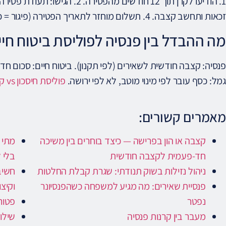
זכאות ותחשב קצבה. 4. תשלום מוחזר לתאריך הפטירה (פיגור = כסף שמגיע).
מה ההבדל בין פנסיה לפוליסת ביטוח חיי
פנסיה: קצבה חודשית לשאירים (לפי תקנון). ביטוח חיים: סכום חד
גמל: כסף עובר לפי מינוי מוטב, לא לפי ירושה.
פוליסת חיסכון vs קג"ל
מאמרים קשורים:
קצבה או הון בפרישה — כיצד בוחרים בין משיכה
מתי 
חד-פעמית לקצבה חודשית
בלי 
ניהול נזילות בשוק תנודתי: שגרת קבלת החלטות
חשיב
פנסיית שאירים: מה מגיע למשפחה כשהפנסיונר
וקיצו
נפטר
פטור
מעבר בין קרנות פנסיה
שילו