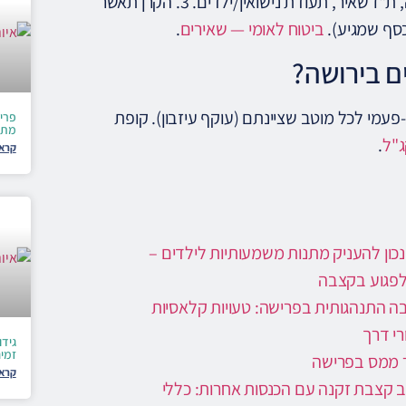
1. הודיעו לקרן תוך 12 חודשים מהפטירה. 2. הגישו: תעודת פטירה, ת"ז שאיר, תעודת נישואין/ילדים. 3. הקרן תאשר
ביטוח לאומי — שאירים
.
ם בירושה?
-פעמי לכל מוטב שציינתם (עוקף עיזבון). קופת
פריש
מתא
.
קרא 
נכון להעניק מתנות משמעותיות לילדים –
לפגוע בקצבה
ה התנהגותית בפרישה: טעויות קלאסיות
רי דרך
גידו
זמי
 ממס בפרישה
קרא 
ב קצבת זקנה עם הכנסות אחרות: כללי