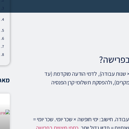
בפרישה?
ובד זכאי: לפיצויי פיטורין (1 חודש שכר × שנות עבודה), לדמי הודעה מוקדמת (עד
מאמר
המקרים), ולהפסקת תשלומי קרן הפנסיה
דה. חישוב: ימי חופשה × שכר יומי. שכר יומי =
כספי פיצויים בפרישה
.