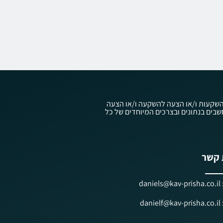
עוץ השקעות ו/או הצעה להשקעה ו/או הצעה
ווק השקעות ובניהול תיקי השקעות, תשנ"ה-1995, ולפי חוק ניירות ערך, תשכ"ח-1968, אשר אלו מתחשבים בנתונים ובצרכים המיוחדים של כל
 קשר
dan
dan