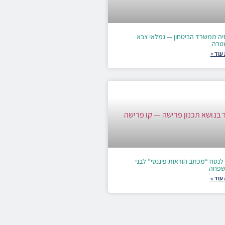
יה ממשרד הביטחון — גמלאי צבא
טרה
עוד »
לנסח “מכתב הוראות פיננסי” לבני
פחה
עוד »