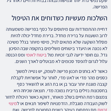
שקט נפשי גדול יותר וגמישות גבוהה בבחירות חיים לאחר גיל
הפרישה.
השלכות מעשיות כשדוחים את הטיפול
דחיית ההתמודדות עם מיתוסים על כסף בפרישה משמעותה
לרוב השענות על ברירת מחדל. ברירת מחדל יכולה להיות
מסלול השקעה שלא מתאים לגיל, מיסוי מיותר בגלל משיכה
לא נכונה או היעדר ביטוחים משלימים בתקופה שבה הסיכון
גדל. גם חוסר ידיעה לגבי זכויות מול
ביטוח לאומי
ומס הכנסה
עלול לגרום להפסד סכומים לא מבוטלים לאורך השנים.
כאשר לא בוחנים תכנון פרישה לעומק, יש נטייה למשוך
כספים מהר מדי או לאט מדי, לוותר על אפשרויות לקבלת
קצבה מוגנת יותר עבור בן או בת הזוג או להשאיר כסף
בחסכונות נזילים בריבית נמוכה מדי. תוצאה שכיחה היא
צמצום רמת החיים בשלב מאוחר, דווקא כאשר היכולת לחזור
לשוק העבודה מוגבלת. הזדמנויות לשיפור תנאים או ל
מיצוי
זכויות
מס נפתחות בעיקר בשנים הסמוכות לפרישה, ואם