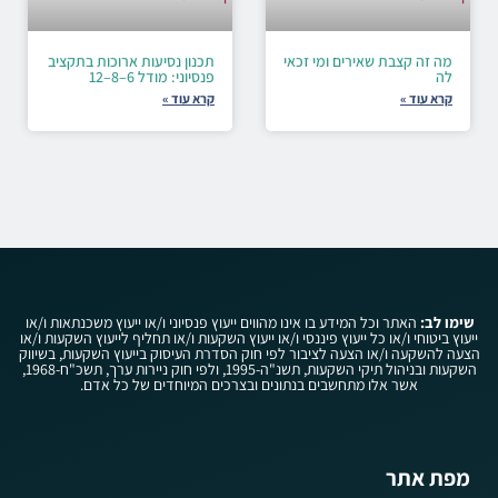
מה זה קצבת שאירים ומי זכאי
תכנון נסיעות ארוכות בתקציב
לה
פנסיוני: מודל 6–8–12
קרא עוד »
קרא עוד »
שימו לב:
האתר וכל המידע בו אינו מהווים ייעוץ פנסיוני ו/או ייעוץ משכנתאות ו/או
ייעוץ ביטוחי ו/או כל ייעוץ פיננסי ו/או ייעוץ השקעות ו/או תחליף לייעוץ השקעות ו/או
הצעה להשקעה ו/או הצעה לציבור לפי חוק הסדרת העיסוק בייעוץ השקעות, בשיווק
השקעות ובניהול תיקי השקעות, תשנ"ה-1995, ולפי חוק ניירות ערך, תשכ"ח-1968,
אשר אלו מתחשבים בנתונים ובצרכים המיוחדים של כל אדם.
מפת אתר