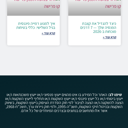
כיצד להגדיל את קצבת
איך למנוע רמייה פיננסית
הפנסיה שלך — 7 דרכים
בגיל השלישי: כללי בטיחות
מוכחות ב-2026
קרא עוד »
קרא עוד »
שימו לב:
האתר וכל המידע בו אינו מהווים ייעוץ פנסיוני ו/או ייעוץ משכנתאות ו/או
ייעוץ ביטוחי ו/או כל ייעוץ פיננסי ו/או ייעוץ השקעות ו/או תחליף לייעוץ השקעות ו/או
הצעה להשקעה ו/או הצעה לציבור לפי חוק הסדרת העיסוק בייעוץ השקעות, בשיווק
השקעות ובניהול תיקי השקעות, תשנ"ה-1995, ולפי חוק ניירות ערך, תשכ"ח-1968,
אשר אלו מתחשבים בנתונים ובצרכים המיוחדים של כל אדם.