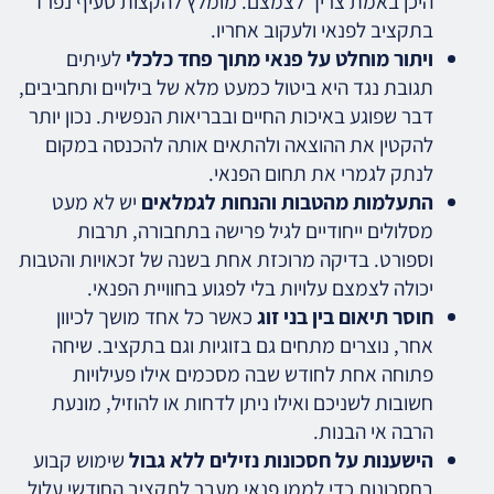
היכן באמת צריך לצמצם. מומלץ להקצות סעיף נפרד
בתקציב לפנאי ולעקוב אחריו.
ויתור מוחלט על פנאי מתוך פחד כלכלי
לעיתים
תגובת נגד היא ביטול כמעט מלא של בילויים ותחביבים,
דבר שפוגע באיכות החיים ובבריאות הנפשית. נכון יותר
להקטין את ההוצאה ולהתאים אותה להכנסה במקום
לנתק לגמרי את תחום הפנאי.
התעלמות מהטבות והנחות לגמלאים
יש לא מעט
מסלולים ייחודיים לגיל פרישה בתחבורה, תרבות
וספורט. בדיקה מרוכזת אחת בשנה של זכאויות והטבות
יכולה לצמצם עלויות בלי לפגוע בחוויית הפנאי.
חוסר תיאום בין בני זוג
כאשר כל אחד מושך לכיוון
אחר, נוצרים מתחים גם בזוגיות וגם בתקציב. שיחה
פתוחה אחת לחודש שבה מסכמים אילו פעילויות
חשובות לשניכם ואילו ניתן לדחות או להוזיל, מונעת
הרבה אי הבנות.
הישענות על חסכונות נזילים ללא גבול
שימוש קבוע
בחסכונות כדי לממן פנאי מעבר לתקציב החודשי עלול