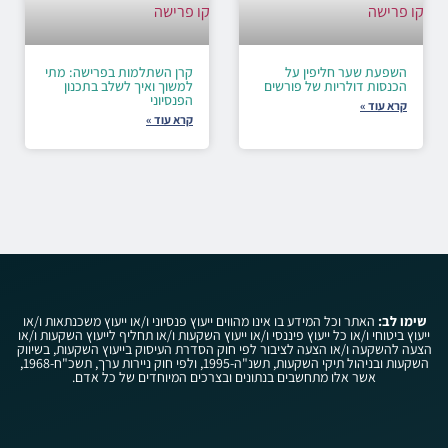
השפעת שער חליפין על
קרן השתלמות בפרישה: מתי
הכנסות דולריות של פורשים
למשוך ואיך לשלב בתכנון
הפנסיוני
קרא עוד »
קרא עוד »
שימו לב:
האתר וכל המידע בו אינו מהווים ייעוץ פנסיוני ו/או ייעוץ משכנתאות ו/או
ייעוץ ביטוחי ו/או כל ייעוץ פיננסי ו/או ייעוץ השקעות ו/או תחליף לייעוץ השקעות ו/או
הצעה להשקעה ו/או הצעה לציבור לפי חוק הסדרת העיסוק בייעוץ השקעות, בשיווק
השקעות ובניהול תיקי השקעות, תשנ"ה-1995, ולפי חוק ניירות ערך, תשכ"ח-1968,
אשר אלו מתחשבים בנתונים ובצרכים המיוחדים של כל אדם.