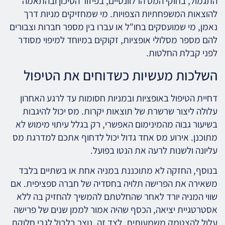
התגמול, בחוקי המס הרלוונטיים, בפיזור הסיכון ובהתאמה
להוצאות המשפחתיות הצפויות. מי שמחזיקים מניות דרך
נאמן, מי שמועסקים בחו"ל או עברו בין מספר חברות וצבורים
להם מספר מסלולי אופציות, זקוקים במיוחד למיפוי מסודר
לפני קבלת החלטות.
השלכות מעשיות כשדוחים את הטיפול
דחיית הטיפול באופציות ובמניות חסומות עד לרגע האחרון
עלולה ליצור שרשרת של תוצאות יקרות. מס יכול להיגבות
בשיעור גבוה מהמינימום האפשרי, רק בגלל עיתוי מימוש לא
מתוכנן. אירוע מס אחד גדול יכול לדחוף אתכם למדרגת מס
עליונה ולשנות לרעה את הנטו בפועל.
בנוסף, החזקה לא מתוכננת במניה אחת או בשתיים בלבד
משאירה את הפרישה תלויה בחסדיה של חברה ספציפית. אם
שווי המניה יורד לאחר שהחלטתם להמשיך להחזיק בה ללא
אסטרטגיית יציאה, הכסף שהיה אמור לממן שנים של פרישה
עלול להצטמק משמעותית. לצד זה, נוצר בלבול לגבי חלוקת