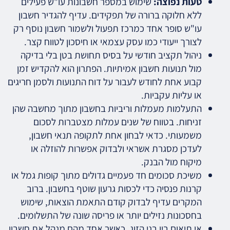
טעות נפוצה:
שימוש במספר חשבונות עו"ש פעילים
ללא חלוקה ברורה של תפקידים. עדיף להגדיר חשבון
עו"ש סופר אחד כמרכז תפעול ולשמור חשבון נוסף רק
לצורך ייעודי כמו עסק עצמאי או חיסכון לטווח קצר.
ניהול תקציב חודשי על בסיס תחושת בטן בלי בדיקה
מול תנועות חשבון אמיתיות. הפתרון הוא להקדיש זמן
קבוע אחת לחודש לעבור על דוח התנועות ולסמן חריגים
או עליות עקביות.
התעלמות מעמלות וריביות בחשבון מתוך מחשבה שהן
זניחות. בטווח של שנים עמלות מצטברות לסכום
משמעותי. כדאי לבחון אחת לתקופה תנאי חשבון,
לעדכן מסגרת אשראי ולבדוק אפשרות להוזלה או
מיקוח מול הבנק.
משיכת סכומים חד פעמיים גדולים מתוך קופות גמל או
קרנות פנסיה כדי לכסות גרעון שוטף בחשבון. ברוב
המקרים עדיף לבדוק קודם התאמת הוצאות, שימוש
בחסכונות נזילים יותר או פריסה שונה של התשלומים.
אי תיאום בין בני הזוג. כאשר אחד מהם מנהל את חשבון