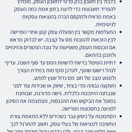
בלבול בין חשבון בנק פרטי לחשבון העסק. מומלץ
להפריד חשבונות כדי לדעת בזמן אמת כמה העסק
באמת מרוויח ולמקסם הכרה בהוצאות עסקיות
לגיטימיות.
התעלמות מקשר בין הפעלת עסק קטן אחרי הפרישה
לבין הזכאות להטבות מס על קצבה. יש לבדוק מראש
אם הכנסות העסק משפיעות על גובה הפטורים והזיכויים
ולתכנן בהתאם.
דחיית הטיפול בדיווח לרשויות המס עד סוף השנה. עדיף
לנהל רישום שוטף, לעדכן מקדמות במידת הצורך
ולמנוע מצב של חוב מס גדול שצץ לפתע.
השקעה גבוהה מדי בציוד, שיווק או שכירות עוד לפני
שנבחנה היתכנות כלכלית. גישה מדורגת, שבוחנת
בפועל את הביקוש ואת ההכנסות, מצמצמת את הסיכון
לפגיעה בחסכונות הפרישה.
הסתמכות על ניסיון עבר כשכירים ללא התאמת צורת
החשיבה למציאות של בעלי עסק. חשוב להתרגל לכך
שאין תלוש שכר קבוע, ולכן נדרש ניהול מוקפד יותר של