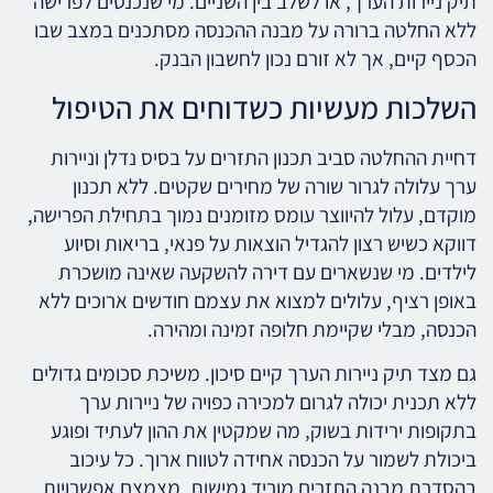
תיק ניירות הערך, או לשלב בין השניים. מי שנכנסים לפרישה
ללא החלטה ברורה על מבנה ההכנסה מסתכנים במצב שבו
הכסף קיים, אך לא זורם נכון לחשבון הבנק.
השלכות מעשיות כשדוחים את הטיפול
דחיית ההחלטה סביב תכנון התזרים על בסיס נדלן וניירות
ערך עלולה לגרור שורה של מחירים שקטים. ללא תכנון
מוקדם, עלול להיווצר עומס מזומנים נמוך בתחילת הפרישה,
דווקא כשיש רצון להגדיל הוצאות על פנאי, בריאות וסיוע
לילדים. מי שנשארים עם דירה להשקעה שאינה מושכרת
באופן רציף, עלולים למצוא את עצמם חודשים ארוכים ללא
הכנסה, מבלי שקיימת חלופה זמינה ומהירה.
גם מצד תיק ניירות הערך קיים סיכון. משיכת סכומים גדולים
ללא תכנית יכולה לגרום למכירה כפויה של ניירות ערך
בתקופות ירידות בשוק, מה שמקטין את ההון לעתיד ופוגע
ביכולת לשמור על הכנסה אחידה לטווח ארוך. כל עיכוב
בהסדרת מבנה התזרים מוריד גמישות, מצמצם אפשרויות