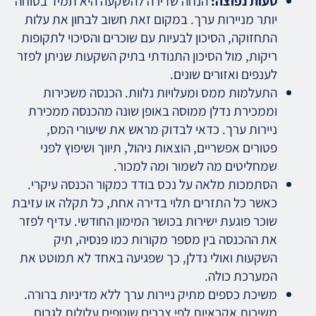
טעות נפוצה:
הנחה שדירה להשקעה היא תמיד בטוחה
יותר מניירות ערך. במקום זאת חשוב לבחון את עלות
התחזוקה, הסיכון לבעיות עם שוכרים והסיכוי לתקופות
ריקות, מול הסיכון התנודתי בתיק השקעות שניתן לפזר
לענפים ואזורים שונים.
התעלמות ממס ומעלויות נלוות. הכנסה משכירות
וממכירת נדלן ממוסה באופן שונה מהכנסה ממכירת
ניירות ערך. כדאי לבדוק מראש את שיעורי המס,
פטורים אפשריים, הוצאות ניהול, תיווך ושיפוץ לפני
שמחליטים מה לשמור ומה למכור.
הסתמכות מלאה על נכס בודד כמקור הכנסה עיקרי.
כאשר כל התזרים תלוי בדירה אחת, כל תקלה או עזיבת
שוכר פוגעת ישירות בכושר המימון החודשי. עדיף לפזר
את ההכנסה בין מספר מקורות כמו פנסיה, תיק
השקעות ואולי נדלן, כך שפגיעה באחד לא תמוטט את
המערכת כולה.
משיכת כספים מתיק ניירות ערך ללא מדיניות ברורה.
משיכות אקראיות לפי צרכים שוטפים עלולות לגרום