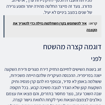
מכירתה והעברת הכסף לתיק ניירות ערך, או שילוב
מדורג. צעד זה מייצר החלטה מהירה יותר ומונע גרירה
של שנים במצב ביניים לא יעיל.
קראו:
איך להשתמש בקרן השתלמות נזילה כדי להאריך את
הקצבה
דוגמה קצרה מהשטח
לפני
זוג בשנות השישים לחייהם החזיק דירת מגורים ודירת השקעה
ישנה בפריפריה. ההכנסה העיקרית שלהם הייתה משכירות,
ששולמה באופן לא סדיר, ובנוסף היו להם קרן פנסיה ותיק
השקעות קטן שלא הוגדר לגובה משיכה קבוע. בכל תקופה
שבה השוכר עזב, נוצר מחסור בתזרים, והם מצאו את עצמם
נאלצים לצמצם הוצאות ואף לקחת הלוואת גישור קצרה.