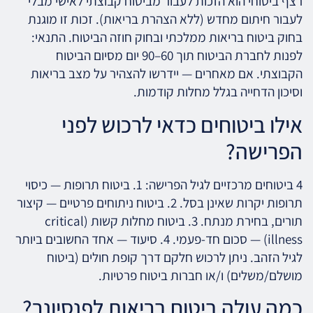
רצף ביטוחי הוא הזכות לעבור מביטוח קבוצתי לאישי מבלי
לעבור חיתום מחדש (ללא הצהרת בריאות). זכות זו מוגנת
בחוק ביטוח בריאות ממלכתי ובחוק חוזה הביטוח. התנאי:
לפנות לחברת הביטוח תוך 60–90 יום מסיום הביטוח
הקבוצתי. אם מאחרים — יידרשו להצהיר על מצב בריאות
וסיכון הדחייה בגלל מחלות קודמות.
אילו ביטוחים כדאי לרכוש לפני
הפרישה?
4 ביטוחים מרכזיים לגיל הפרישה: 1. ביטוח תרופות — כיסוי
תרופות יקרות שאינן בסל. 2. ביטוח ניתוחים פרטיים — קיצור
תורים, בחירת מנתח. 3. ביטוח מחלות קשות (critical
illness) — סכום חד-פעמי. 4. סיעוד — אחד החשובים ביותר
לגיל הזהב. ניתן לרכוש חלקם דרך קופת חולים (ביטוח
מושלם/משלים) ו/או חברות ביטוח פרטיות.
כמה עולה ביטוח בריאות לפנסיונר?