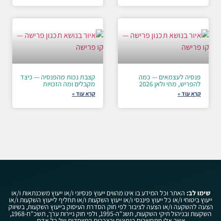
פנסיה לעצמאים — כמה
קצבת נכות מהפנסיה — כיצד
להפריש, מתי ולאן 2026
מקבלים ומה הזכויות
קרא עוד »
קרא עוד »
שימו לב:
האתר וכל המידע בו אינו מהווים ייעוץ פנסיוני ו/או ייעוץ משכנתאות ו/או
ייעוץ ביטוחי ו/או כל ייעוץ פיננסי ו/או ייעוץ השקעות ו/או תחליף לייעוץ השקעות ו/או
הצעה להשקעה ו/או הצעה לציבור לפי חוק הסדרת העיסוק בייעוץ השקעות, בשיווק
השקעות ובניהול תיקי השקעות, תשנ"ה-1995, ולפי חוק ניירות ערך, תשכ"ח-1968,
אשר אלו מתחשבים בנתונים ובצרכים המיוחדים של כל אדם.