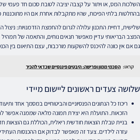
השלכות המס, או ויתור על קצבה יציבה לטובת סכום חד פעמי של
בהחלטות בלתי הפיכות, שהיו מתקבלות אחרת אם היו מתוכננות 
שלישית, דחיית התכנון עלולה לגרום להחמצת הזדמנויות: ניצול הט
המצב הבריאותי עדיין מאפשר תנאים נוחים, והתאמה של תמהיל ה
גם אם אין כוונה להיכנס להשקעות מורכבות, עצם התיאום בין הכנסות
קראו:
הסכמי ממון ופרישה: היבטים פיננסיים שכדאי להכיר
שלושה צעדים ראשונים ליישום מיידי
ריכוז כל הנתונים הפנסיוניים והביטוחיים במסמך אחד ותיעוד
הזכאות. התועלת היא יצירת תמונה מלאה שממנה אפשר לה
בניית טבלת הוצאות חודשית ריאלית, הכוללת גם הוצאות חד 
עזרה לילדים. צעד זה מאפשר לבדוק אם ההכנסות העתידי